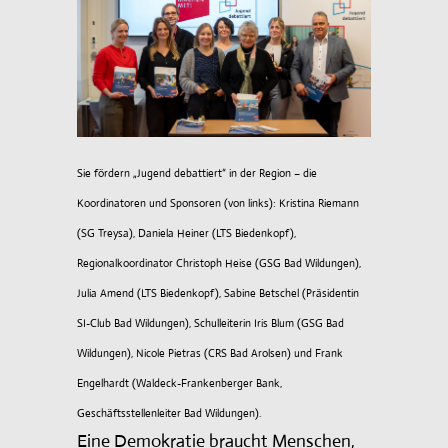
UNSER PROFIL: KONZEPTE &
FÖRDERUNG
GANZTAGSANGEBOT
SERVICE
Sie fördern „Jugend debattiert“ in der Region – die
Koordinatoren und Sponsoren (von links): Kristina Riemann
(SG Treysa), Daniela Heiner (LTS Biedenkopf),
Regionalkoordinator Christoph Heise (GSG Bad Wildungen),
Julia Amend (LTS Biedenkopf), Sabine Betschel (Präsidentin
SI-Club Bad Wildungen), Schulleiterin Iris Blum (GSG Bad
Wildungen), Nicole Pietras (CRS Bad Arolsen) und Frank
Engelhardt (Waldeck-Frankenberger Bank,
Geschäftsstellenleiter Bad Wildungen).
Eine Demokratie braucht Menschen,