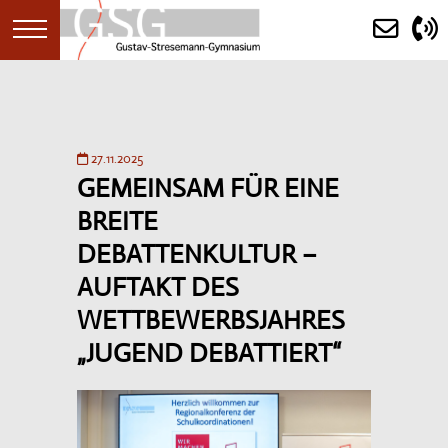
STARTSEITE
27.11.2025
GEMEINSAM FÜR EINE
AKTUELLES
BREITE
ANKÜNDIGUNGEN
DEBATTENKULTUR –
AUFTAKT DES
KALENDER
WETTBEWERBSJAHRES
(ERST)INFORMATION
„JUGEND DEBATTIERT“
SCHULGEMEINDE