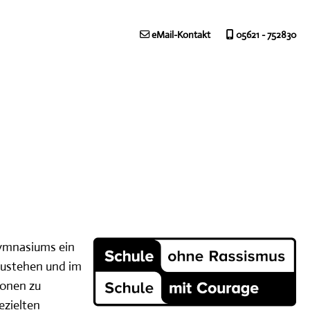
eMail-Kontakt
05621 - 752830
Gymnasiums ein
zustehen und im
ionen zu
ezielten