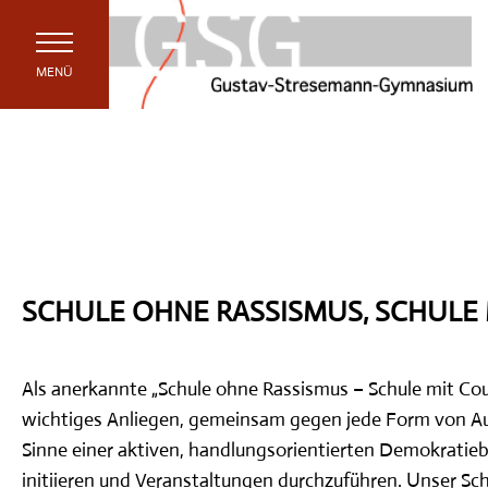
MENÜ
STARTSEITE
AKTUELLES
ANKÜNDIGUNGEN
SCHULE OHNE RASSISMUS, SCHULE
KALENDER
(ERST)INFORMATION
Als anerkannte „Schule ohne Rassismus – Schule mit C
wichtiges Anliegen, gemeinsam gegen jede Form von Au
SCHULGEMEINDE
Sinne einer aktiven, handlungsorientierten Demokratie
initiieren und Veranstaltungen durchzuführen. Unser Sc