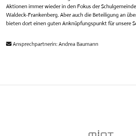
UNSER PROFIL: KONZEPTE &
Aktionen immer wieder in den Fokus der Schulgemeinde zu
FÖRDERUNG
Waldeck-Frankenberg. Aber auch die Beteiligung an übe
GANZTAGSANGEBOT
bieten dort einen guten Anknüpfungspunkt für unsere S
SERVICE
Ansprechpartnerin: Andrea Baumann