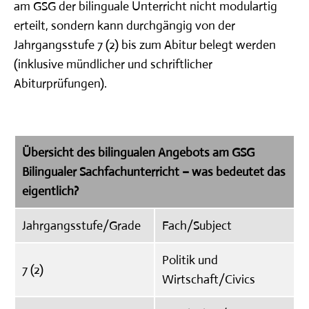
UNSER PROFIL: KONZEPTE &
am GSG der bilinguale Unterricht nicht modulartig
FÖRDERUNG
erteilt, sondern kann durchgängig von der
Jahrgangsstufe 7 (2) bis zum Abitur belegt werden
GANZTAGSANGEBOT
(inklusive mündlicher und schriftlicher
Abiturprüfungen).
SERVICE
Übersicht des bilingualen Angebots am GSG
Bilingualer Sachfachunterricht – was bedeutet das
eigentlich?
Jahrgangsstufe/Grade
Fach/Subject
Politik und
7 (2)
Wirtschaft/Civics